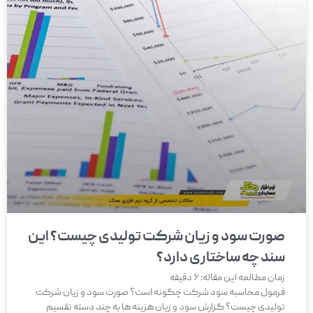
سری عمومی یا تجاری؟
انتخابی متناسب با ابعاد
کسب و کار شما
واحدهای تولیدی بر اساس تیراژ و پیچیدگی فرآیند ساخت،
نیازهای متفاوتی دارند. محک برای جلوگیری از تحمیل
هزینه‌های غیرضروری، نرم افزار خود را در دو سری مجزا اما
قدرتمند عرضه کرده است. برای اینکه دید بهتری نسبت به
انتخاب خود داشته باشید، جدول مقایسه‌ای زیر را بررسی کنید:
ویژگی‌ها و
سری عمومی
سری تجاری
صورت سود و زیان شرکت تولیدی چیست؟ این
امکانات
سند چه ساختاری دارد؟
زمان مطالعه این مقاله:
6
دقیقه
مخاطب
کارگاه‌ها،
کارخانجات بزرگ،
فرمول محاسبه سود شرکت چگونه است؟ صورت سود و زیان شرکت
هدف
قنادی‌ها،
تولید چندمرحله‌ای،
تولیدی چیست؟ گزارش سود و زیان هزینه ها به چند دسته تقسیم
تولیدی‌های
شرکت‌های صنعتی