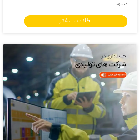
میشود
پوشاک و
مونتاژ
اطلاعات بیشتر
تعریف
ثابت و متغیر
فرمول‌های
فرمول
(ساده و
چندمرحله‌ای و
ساخت
یک‌مرحله‌ای)
پیچیده (درختی)
مدیریت انبار
تک‌انباره، ثبت
چندانباره، حواله بین
ورود و خروج
انبارها، تاریخ انقضا
پایه
بهای تمام
مواد مستقیم +
مراکز هزینه،
شده
دستمزد + سربار
ضایعات، کالای در
پایه
جریان ساخت
امکانات
خزانه‌داری پایه،
تفضیلی یکتا، ثبت