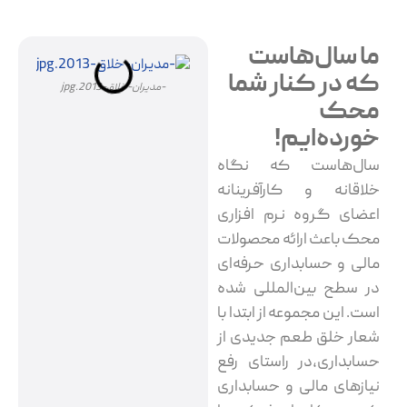
ما سال‌هاست
که در کنار شما
-مدیران-خلاق-2013.jpg
محک
خورده‌ایم!
-همای
فناو
سال‌هاست که نگاه
خلاقانه و کارآفرینانه
اعضای گروه نرم افزاری
محک باعث ارائه محصولات
مالی و حسابداری حرفه‌ای
در سطح بین‌المللی شده
است. این مجموعه از ابتدا با
شعار خلق طعم جدیدی از
حسابداری،در راستای رفع
نیازهای مالی و حسابداری