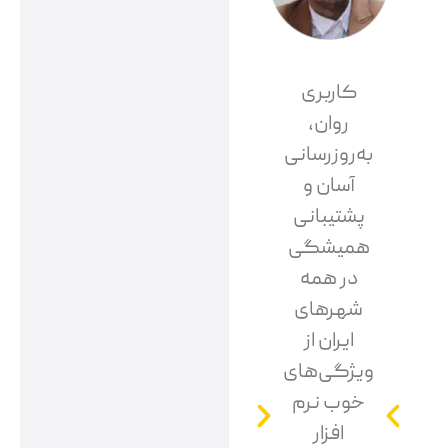
کاربری
نرم افزار
ما با محک
روان،
حسابداری
توانستیم
به‌روزرسانی
محک هم از
اطلاعات
آسان و
لحاظ
مشتریان را
پشتیبانی
پشتیبانی و
به صورت
همیشگی
هم از لحاظ
دقیق ذخیره
در همه
دقت بسیار
کنیم و در
شهرهای
عالی است.
مواقع لازم
ایران از
ضمن اینکه
آن‌ها را با
ویژگی‌های
کار کردن با
مشتری به
خوب نرم
آن ساده و
اشتراک
افزار
سرعت
بگذاریم و