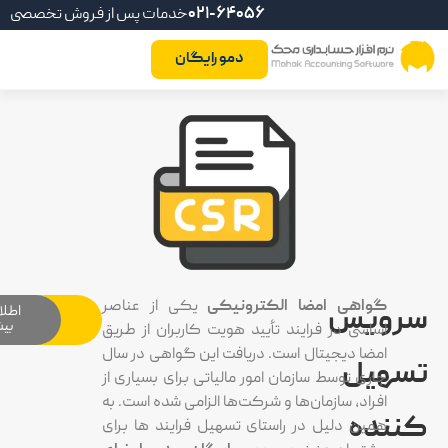
021-64056
خدمات پس از فروش تخصصی
دمو رایگان
واهی امضا الکترونیکی
یکی از عناصر
یس
دانلود
اطلاعات
سرویس
بیشتر
اسی در فرایند تأیید هویت کاربران از طریق
ضا دیجیتال است. دریافت این گواهی در سال
یل
ری توسط سازمان امور مالیاتی برای بسیاری از
راد، سازمان‌ها و شرکت‌ها الزامی شده است. به
ده
مین دلیل در راستای تسهیل فرایند ها برای