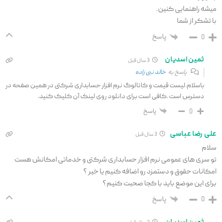
میشه راهنمایی کنین.
با تشکر از شما
پاسخ
0
ثمین اسدیان
3 سال قبل
پاسخ به
خالد نبی زاده
باسلام.لیست قیمت و کاتالوگ نرم افزار حسابداری شرکتی در همین صفحه در
دسترس است .کافی است برای دانلود روی لینک آن کلیک کنید.
پاسخ
0
علی رضا عباسی
3 سال قبل
سلام
تو سری های عمومی نرم افزار حسابداری شرکتی و خدماتی امکانش هست
امکانات حقوق و دستمزد رو اضافه کنیم یا خیر ؟
برای این موضع باید با کجا صحبت کنیم؟
پاسخ
0