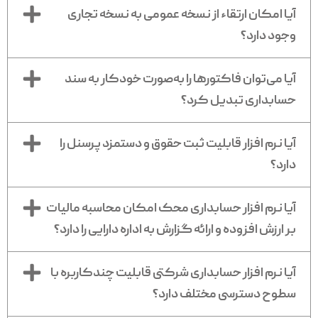
اموری مانند مدیریت درآمد و هزینه، صدور فاکتور، پیگیری
آیا امکان ارتقاء از نسخه عمومی به نسخه تجاری
مطالبات و گزارش‌های مالی است.
وجود دارد؟
مزایا سیستم حسابداری
آیا می‌توان فاکتورها را به‌صورت خودکار به سند
شرکتی
حسابداری تبدیل کرد؟
استفاده از یک سیستم حسابداری شرکتی تخصصی، تنها به ثبت
آیا نرم افزار قابلیت ثبت حقوق و دستمزد پرسنل را
اطلاعات مالی محدود نمی‌شود؛ بلکه باعث ایجاد نظم در کل
دارد؟
ساختار مالی سازمان می‌شود.
مهم‌ترین مزایای برنامه حسابداری شرکتی محک:
آیا نرم افزار حسابداری محک امکان محاسبه مالیات
بر ارزش افزوده و ارائه گزارش به اداره دارایی را دارد؟
کنترل دقیق گردش مالی و جریان نقدینگی
کاهش خطاهای انسانی در ثبت اسناد
دسترسی به گزارش‌های مالی دقیق و قابل تحلیل
آیا نرم افزار حسابداری شرکتی قابلیت چندکاربره با
مدیریت بهتر هزینه‌ها و درآمدها
سطوح دسترسی مختلف دارد؟
یکپارچگی بین انبار، فروش و حسابداری