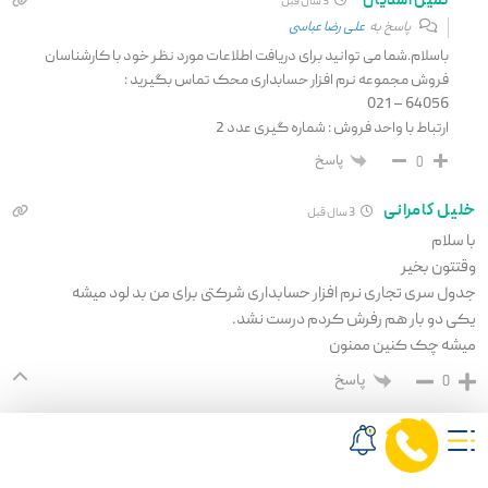
ثمین اسدیان
3 سال قبل
پاسخ به
علی رضا عباسی
باسلام.شما می توانید برای دریافت اطلاعات مورد نظر خود با کارشناسان
فروش مجموعه نرم افزار حسابداری محک تماس بگیرید :
64056 – 021
ارتباط با واحد فروش : شماره گیری عدد 2
پاسخ
0
خلیل کامرانی
3 سال قبل
با سلام
وقتتون بخیر
جدول سری تجاری نرم افزار حسابداری شرکتی برای من بد لود میشه
یکی دو بار هم رفرش کردم درست نشد.
میشه چک کنین ممنون
پاسخ
0
ثمین اسدیان
3 سال قبل
پاسخ به
خلیل کامرانی
باسلام.من دوباره بررسی کردم .مشکلی وجود ندارد.