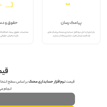
پیامک رسان
حقوق و دس
به راحتی از داخل نرم افزار حسابداری محک پیامک های
محاسبات حقوق، بیمه، اضافه‌کار
هدفمند ارسال کنید، مشتری وفادار بسازید.
کرده و فیش حقوقی ص
قیم
قیمت
نرم‌افزار حسابداری محک
بر اساس سطح انتخا
انجام می