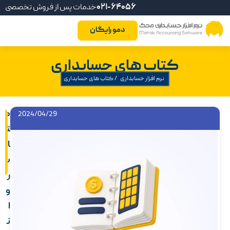
021-64056
خدمات پس از فروش تخصصی
دمو رایگان
کتاب های حسابداری
نرم افزار حسابداری
/
کتاب های حسابداری
ک
2024/04/29
ت
ا
ب
ر
و
ا
ن