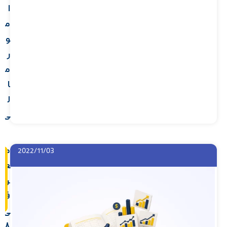
ا
م
و
ر
م
ا
ل
ی
م
2022/11/03
ع
ر
ف
ی