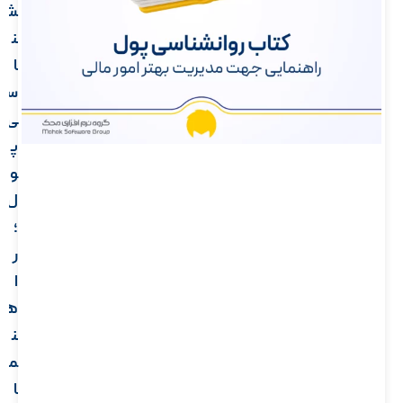
ش
ن
ا
س
ی
پ
و
ل
؛
ر
ا
ه
ن
م
ا