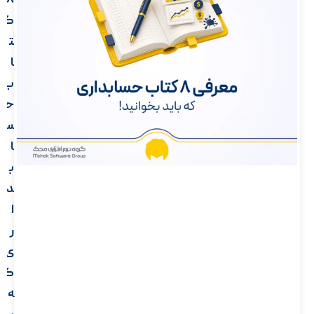
8
ک
ت
ا
ب
ح
س
ا
ب
د
ا
ر
ی
ک
ه