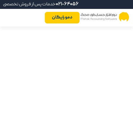
021-64056
خدمات پس از فروش تخصصی
دمو رایگان