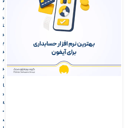
ی
ب
ه
ت
ر
ی
ن
ب
ر
ن
ا
م
ه
ح
س