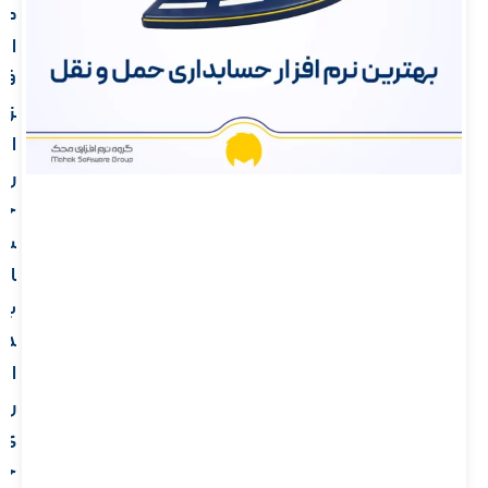
م
ا
ف
ز
ا
ر
ح
س
ا
ب
د
ا
ر
ی
ح