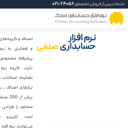
خدمات پس از فروش تخصصی
021-64056
نرم افزار
اصناف و گروه‌های ش
حسابداری
صنفی
و فعالیتی به نرم
پیشرفته مخصوص 
دارند. گروه نرم
تفکیک امکانات نر
نیازهای اصناف ، 
بیش از 
مختلف را طراحی و 
است. ازاین‌رو 
می‌توانند نرم افزا