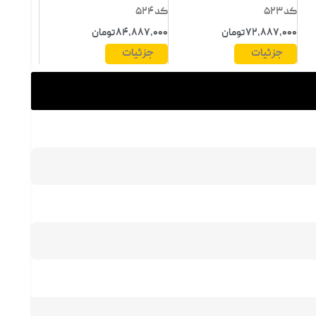
کد 523
کد 524
72,887,000 تومان
84,887,000 تومان
جزئیات
جزئیات