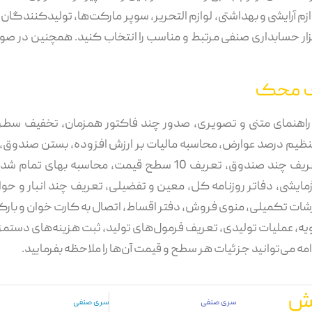
آرایشی و بهداشتی، لوازم التحریر، سوپر مارکت‌ها، تولیدکنندگان،
زار حسابداری صنفی مرتبط و مناسب را انتخاب کنید. همچنین در صورت
فزار حسابداری
اف محک
ثل راهنمای متنی و تصویری، صدور چند فاکتور همزمان، تخفیف
تنظیم درصد عوارض، محاسبه مالیات بر ارزش افزوده، بستن صندوق،
تعریف پیک و کرایه حمل، تعریف شیفت کاری، تعریف چند صندوق، تع
یشی، دفاتر روزنامه کل، معین و تفضیلی، تعریف چند انبار و حوال
گزارشات تکمیلی، منوی فروش، دفتر اقساط، اتصال به کارت خوان و بار
ویه، عملیات تولیدی، تعریف فرمول‌های تولید، ثبت هزینه‌های دستمز
 می‌توانید جزئیات هر سطح و قیمت‌ آن‌ها را ملاحظه بفرمایید.
خش
سری صنفی
سری صنفی