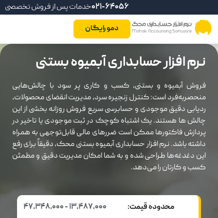
021-64056
خدمات پس از فروش تخصصی
دمو رایگان
نرم افزار حسابداری آبمیوه بستنی
فروش آبمیوه و بستنی، کسب و کاری پر سود با چالش‌هایی
منحصربه‌فرد است: کنترل زنجیره سرد، مدیریت انقضای محصولات،
ردیابی دقیق موجودی و حسابرسی سریع فروش روزانه بخشی از این
چالش ها هستند. یک اشتباه کوچک در ثبت موجودی یا تاخیر در
پردازش فاکتورها ممکن است ضررهای مالی قابل‌توجهی به همراه
داشته باشد. نرم افزار حسابداری آبمیوه بستنی محک، دقیقاً برای رفع
این دغدغه‌ها طراحی شده و به شما امکان مدیریت دقیق و مطمئن
کسب و کارتان را می‌دهد.
محدوده قیمت:
13,487,000 - 47,348,000