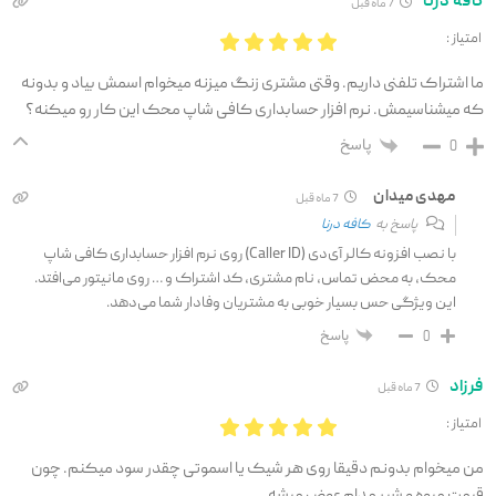
کافه درنا
7 ماه قبل
امتیاز :
ما اشتراک تلفنی داریم. وقتی مشتری زنگ میزنه میخوام اسمش بیاد و بدونه
که میشناسیمش. نرم افزار حسابداری کافی شاپ محک این کار رو میکنه؟
پاسخ
0
مهدی میدان
7 ماه قبل
پاسخ به
کافه درنا
با نصب افزونه کالر آی‌دی (Caller ID) روی نرم افزار حسابداری کافی شاپ
محک، به محض تماس، نام مشتری، کد اشتراک و … روی مانیتور می‌افتد.
این ویژگی حس بسیار خوبی به مشتریان وفادار شما می‌دهد.
پاسخ
0
فرزاد
7 ماه قبل
امتیاز :
من میخوام بدونم دقیقا روی هر شیک یا اسموتی چقدر سود میکنم. چون
قیمت میوه و شیر مدام عوض میشه.