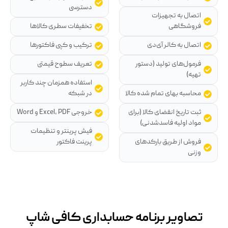
دسترسی
اتصال به تجهیزات
فروشگاهی
تخفیفات سطری کالاها
اتصال به کالر آی‌دی
ترکیب و کپی فاکتورها
فرمول‌های تولید (دستور
تعریف سطوح قیمتی
تهیه)
استفاده همزمان چند کاربر
محاسبه بهای تمام شده کالا
در شبکه
ثبت تاریخ انقضای کالا (برای
خروجی Excel، PDF و Word
مواد اولیه فاسدشدنی)
فیش پرینتر و تنظیمات
فروش از طریق بارکدهای
پرینت فاکتور
وزنی
تصاویر برنامه حسابداری کافی شاپ