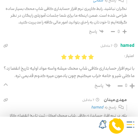
پاسخ به
کمالی
نگران نباشید. رابط کاربری نرم افزار حسابداری کافی شاپ محک بسیار ساده
طراحی شده است. ضمن اینکه ما برای شما جلسات آموزشی رایگان در نظر
گرفته‌ایم تا خودتان به راحتی بتوانید امور مالی کافه را مدیریت کنید.
پاسخ
0
hamed
7 ماه قبل
امتیاز :
با نرم افزار حسابداری کافی شاپ محک میشه واسه مواد اولیه تاریخ انقضا زد؟
ما کلی شیر و خامه خراب میکنیم چون یادمون میره کدوم قدیمی تره.
پاسخ
0
مهدی میدان
7 ماه قبل
پاسخ به
hamed
بله. در نرم افزار حسابداری کافی شاپ محک امکان ثبت تاریخ انقضای کالا
وجود دارد. سیستم می‌تواند به شما گزارش دهد که کدام مواد به تاریخ
انقضا نزدیک هستند تا زودتر مصرفشان کنید و جلوی ضرر را بگیرید.