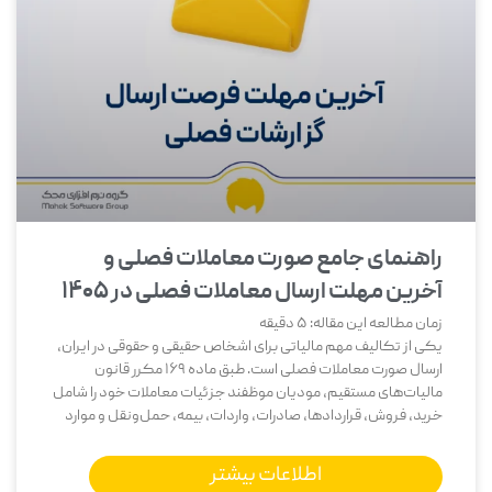
راهنمای جامع صورت معاملات فصلی و
آخرین مهلت ارسال معاملات فصلی در ۱۴۰۵
زمان مطالعه این مقاله:
5
دقیقه
یکی از تکالیف مهم مالیاتی برای اشخاص حقیقی و حقوقی در ایران،
ارسال صورت معاملات فصلی است. طبق ماده 169 مکرر قانون
مالیات‌های مستقیم، مودیان موظفند جزئیات معاملات خود را شامل
خرید، فروش، قراردادها، صادرات، واردات، بیمه، حمل‌ونقل و موارد
اطلاعات بیشتر