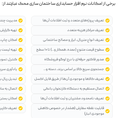
برخی از امکانات نرم افزار حسابداری ساختمان سازی محک عبارتند از:
تعریف پروژه‌های متعدد و ثبت اطلاعات آن‌ها
مدیریت چند ا
تعریف مراکز هزینه متعدد
تهیه گزارش ا
تعریف انواع متریال، ابزار و مصالح ساختمانی
امکان چاپ، 
سطوح قیمت متنوع (عمده، همکار و...) تا ۱۰ سطح
تهیه لیست بد
صدور فاکتور حرفه‌ای با درج لوگو فروشگاه
کنترل تسویه
جستجوی سریع کالا بر اساس برند، دسته و...
یادآوری سرر
تعریف کالاها و موجودی آن‌ها از طریق فایل اکسل
تبدیل ریال ب
اتصال مستقیم به دستگاه کارتخوان بانکی
اتصال به سام
تعریف نامحدود مشتریان و ثبت اطلاعات آن‌ها
امکان بستن و
قابلیت نقطه سفارش (هشدار در خصوص کاهش
تعریف کاربر
موجودی انبار)