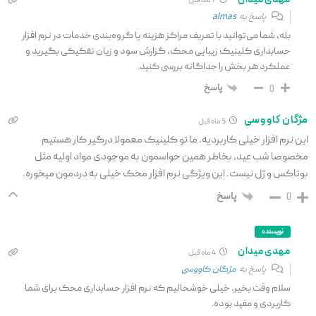
7 ماه قبل
پاسخ به
almas
بله، شما می‌توانید با تعریف مراکز هزینه یا گروه‌بندی خدمات در نرم افزار
حسابداری کلینیک زیبایی محک، گزارش سود و زیان تفکیکی بگیرید و
عملکرد هر بخش را جداگانه بررسی کنید.
پاسخ
0
مژگان کاووسی
5 ماه قبل
این نرم افزار خیلی کاربردیه. ما تو کلینیک معمولا درگیر کار هستیم
مخصوصا شب عید، بخاطر همین حواسمون به موجودی مواد اولیه مثل
بوتاکس و ژل نیست. این ویژگی نرم افزار محک خیلی به دردمون میخوره.
پاسخ
0
نویسنده
مهدی میدان
4 ماه قبل
پاسخ به
مژگان کاووسی
سلام وقت بخیر. خیلی خوشحالیم که نرم افزار حسابداری محک برای شما
کاربردی و مفید بوده.