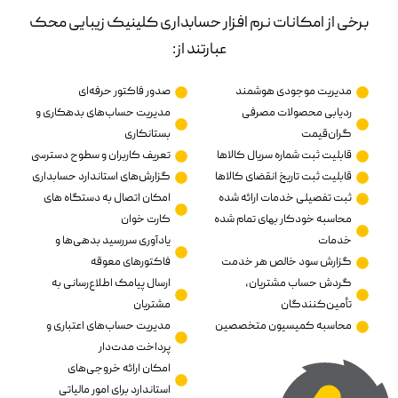
برخی از امکانات نرم افزار حسابداری کلینیک زیبایی محک
عبارتند از:
مدیریت موجودی هوشمند
صدور فاکتور حرفه‌ای
ردیابی محصولات مصرفی
مدیریت حساب‌های بدهکاری و
گران‌قیمت
بستانکاری
قابلیت ثبت شماره سریال کالاها
تعریف کاربران و سطوح دسترسی
قابلیت ثبت تاریخ انقضای کالاها
گزارش‌های استاندارد حسابداری
ثبت تفصیلی خدمات ارائه شده
امکان اتصال به دستگاه های
محاسبه خودکار بهای تمام شده
کارت خوان
خدمات
یادآوری سررسید بدهی‌ها و
گزارش سود خالص هر خدمت
فاکتورهای معوقه
گردش حساب مشتریان،
ارسال پیامک اطلاع‌رسانی به
تأمین‌کنندگان
مشتریان
محاسبه کمیسیون متخصصین
مدیریت حساب‌های اعتباری و
پرداخت مدت‌دار
امکان ارائه خروجی‌های
استاندارد برای امور مالیاتی