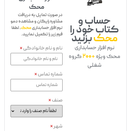
محک
در صورت تمایل به دریافت
حساب و
مشاوره رایگان و مشاهده دمو
کتاب خود را
نرم افزار حسابداری
محک
، لطفا
فرم زیر را تکمیل نمایید.
محک
بزنید
نرم افزار حسابداری
نام و نام خانوادگی
*
محک ویژه
+200
گروه
شغلی
شماره تماس
*
صنف
*
شهر
*