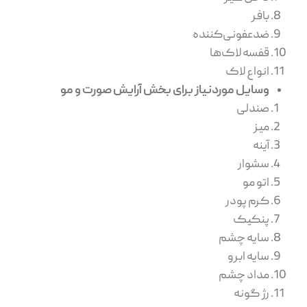
بافر
ضدعفونی‌کننده
قفسه لاک‌ها
انواع لاک
وسایل موردنیاز برای بخش آرایش صورت و مو
صندلی
میز
آینه
سشوار
اتو مو
کرم پودر
پنکیک
سایه چشم
سایه ابرو
مداد چشم
رژ گونه