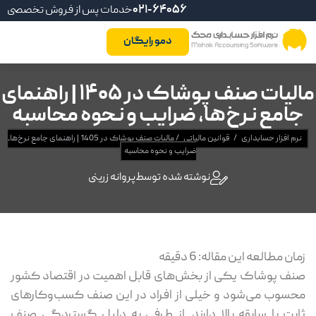
021-64056
خدمات پس از فروش تخصصی
دمو رایگان
مالیات صنف پوشاک در 1405 | راهنمای
جامع نرخ‌ها، ضرایب و نحوه محاسبه
نرم افزار حسابداری
/
قوانین مالیاتی
/
مالیات صنف پوشاک در 1405 | راهنمای جامع نرخ‌ها،
ضرایب و نحوه محاسبه
نوشته شده توسط
پروانه زرینی
زمان مطالعه این مقاله:
6
دقیقه
صنف پوشاک یکی از بخش‌های قابل اهمیت در اقتصاد کشور
محسوب می‌شود و خیلی از افراد در این صنف کسب‌وکارهای
ثابت با سابقه بالا دارند. از طرفی به دلیل گستردگی صنف