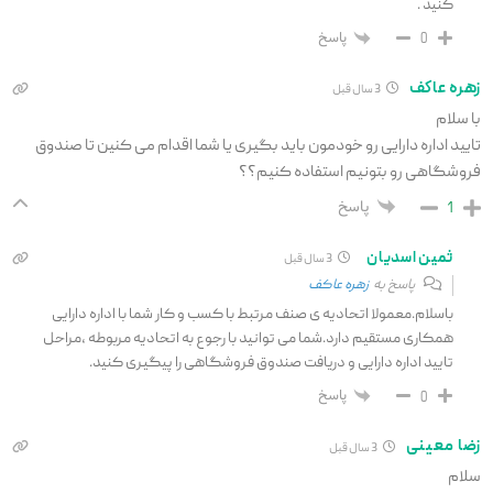
کنید .
پاسخ
0
زهره عاکف
3 سال قبل
با سلام
تایید اداره دارایی رو خودمون باید بگیری یا شما اقدام می کنین تا صندوق
فروشگاهی رو بتونیم استفاده کنیم؟؟
پاسخ
1
ثمین اسدیان
3 سال قبل
پاسخ به
زهره عاکف
باسلام.معمولا اتحادیه ی صنف مرتبط با کسب و کار شما با اداره دارایی
همکاری مستقیم دارد.شما می توانید با رجوع به اتحادیه مربوطه ،مراحل
تایید اداره دارایی و دریافت صندوق فروشگاهی را پیگیری کنید.
پاسخ
0
زضا معینی
3 سال قبل
سلام