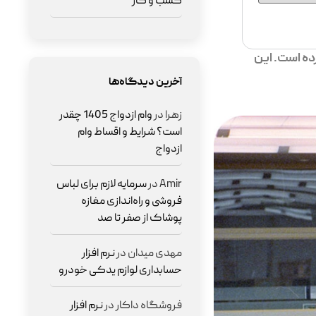
کسب و کار
ده است. این
آخرین دیدگاه‌ها
زهرا
در
وام ازدواج 1405 چقدر
است؟ شرایط و اقساط وام
ازدواج
Amir
در
سرمایه لازم برای لباس
فروشی و راه‌اندازی مغازه
پوشاک از صفر تا صد
مهدی میدان
در
نرم افزار
حسابداری لوازم یدکی خودرو
فروشگاه داکار
در
نرم افزار