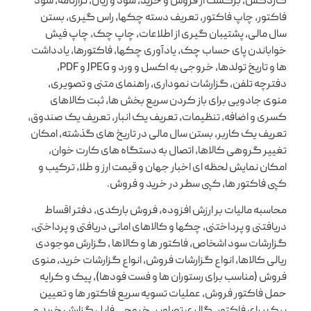
کاردکس، برگشت از فروش و خرید، سود و زیان، ترازنامه، سود
فاکتور، چاپ فاکتور، تعریف دسته چکها، راس گیری، بستن
سال مالی، پشتیبان گیری از اطلاعات، چاپ چک، چاپ فیش
خواباندن پای حساب چک، یادآوری چکها، فاکتورها، یادداشت
ها و تاریخ تولدها، خروجی به اکسل و ورد و JPEG و PDF،
دفترچه تلفن، گزارشات نموداری، راهنمای متنی و تصویری،
منوی جادویی برای باز کردن سریع بخش ها، ثبت کالاهای
کسری و اضافه، تنظیمات، تعریف یک انبار، تعریف یک صندوق،
تعریف یک کاربر، بستن سال مالی در تاریخ های گذشته، امکان
تغییر گروهی کالاها، اتصال به دستگاه های کارت خوان،
امکان نمایش لحظه ای اخبار جهان و قیمت ارز و طلا، ترکیب و
کپی فاکتور ها، کپی سطر در خرید و فروش.
محاسبه مالیات بر ارزش افزوده، فروش بارکدی، دفتر اقساط
دریافتنی و پرداختنی، چکها و کالاهای امانی دریافتی و پرداختی،
گزارشات سود اشخاص، فاکتور ها و کالاها ، گزارش موجودی
ریالی کالاها، انواع گزارشات فروش، انواع گزارشات خرید، منوی
فروش (مناسب برای رستوران ها و فست فودها)، پیک و کرایه
حمل فاکتور فروش، عملیات تسویه سریع فاکتور ها و تعیین