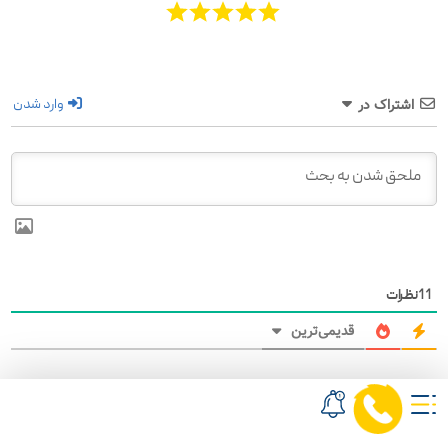
وارد شدن
اشتراک در
11
نظرات
قدیمی‌ترین
سلمان
9 ماه قبل
امتیاز :