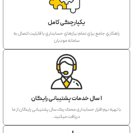
يكپارچگی كامل
راهكاري جامع براي تمام نيازهاي حسابداري با قابليت اتصال به
سامانه موديان
١ سال خدمات پشتيبانی رايگان
با تهيه نرم افزار حسابداری محک يک سال پشتيبانی رايگان از ما
دريافت ميكنيد.