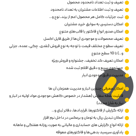
تعریف و ثبت تعداد نامحدود محصول
تعریف و ثبت اطلاعات مشتریان به تعداد نامحدود
ثبت جزئیات کامل هر محصول اعم از برند، نوع و...
امکان دسترسی به سوابق خرید مشتریان
امکان صدور انواع فاکتور با قالب‌های متنوع
تعریف محصولات و موجودی آن‌ها از طریق فایل اکسل
تعریف سطوح مختلف قیمت با توجه به نوع فروش (نقدی، چکی، عمده، جزئی
و...) تا 10 سطح متنوع
امکان تعریف کد تخفیف، جشنواره و فروش ویژه
جستجوی سریع و دقیق اقلام ثبت شده
مدیریت دقیق موجودی انبار
امکان معرفی چندین انبار و مدیریت همزمان آن ها
قابلیت نقطه سفارش (هشدار در خصوص کاهش موجودی مواد اولیه در انبار و
نیاز به شارژ مجدد)
ارائه گزارش از فاکتورها، قراردادها، دفاتر ثبتی و...
امکان تبدیل ریال به تومان و برعکس در داخل نرم افزار
ارائه انواع گزارش های حسابداری و مالیاتی به صورت روزانه هفتگی و ماهانه
یادآوری سررسید بدهی‌ها و فاکتورهای معوقه