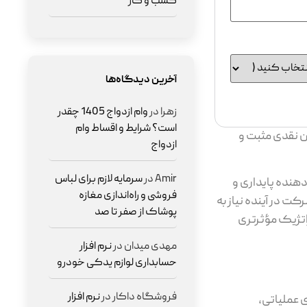
کسب و کار
آخرین دیدگاه‌ها
زهرا
در
وام ازدواج 1405 چقدر
است؟ شرایط و اقساط وام
ن نقدی مثبت و
ازدواج
Amir
در
سرمایه لازم برای لباس
هنده پایداری و
فروشی و راه‌اندازی مغازه
ت در آینده نیاز به
پوشاک از صفر تا صد
راتژیک مؤثرتری
مهدی میدان
در
نرم افزار
حسابداری لوازم یدکی خودرو
فروشگاه داکار
در
نرم افزار
 عملیاتی،