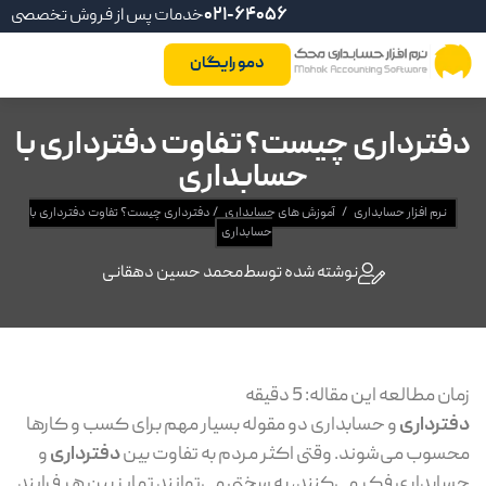
021-64056
خدمات پس از فروش تخصصی
دمو رایگان
دفترداری چیست؟ تفاوت دفترداری با
حسابداری
نرم افزار حسابداری
/
آموزش های حسابداری
/
دفترداری چیست؟ تفاوت دفترداری با
حسابداری
نوشته شده توسط
محمد حسین دهقانی
زمان مطالعه این مقاله:
5
دقیقه
دفترداری
و حسابداری دو مقوله بسیار مهم برای کسب و کارها
محسوب می‌شوند. وقتی اکثر مردم به تفاوت بین
دفترداری
و
حسابداری فکر می‌کنند، به سختی می‌توانند تمایز بین هر فرایند