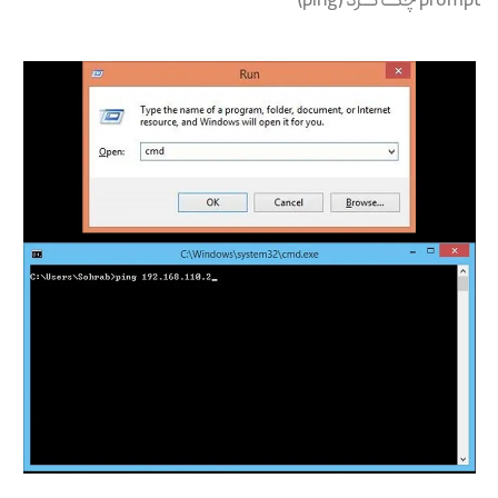
prompt چک کرد (ping)