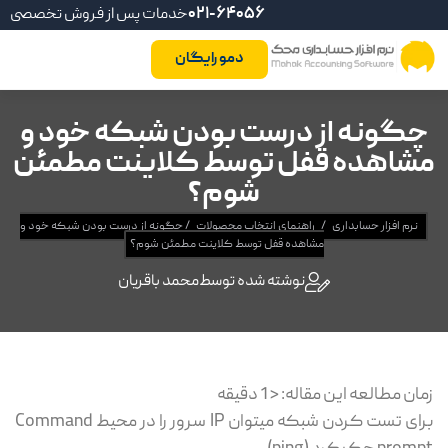
021-64056
خدمات پس از فروش تخصصی
دمو رایگان
چگونه از درست بودن شبکه خود و
مشاهده قفل توسط کلاینت مطمئن
شوم؟
نرم افزار حسابداری
/
راهنمای انتخاب محصولات
/
چگونه از درست بودن شبکه خود و
مشاهده قفل توسط کلاینت مطمئن شوم؟
نوشته شده توسط
محمد باقریان
زمان مطالعه این مقاله:
< 1
دقیقه
برای تست کردن شبکه میتوان IP سرور را در محیط Command