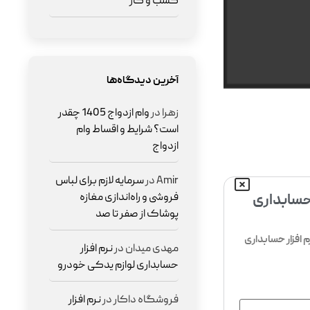
کسب و کار
آخرین دیدگاه‌ها
زهرا
در
وام ازدواج 1405 چقدر
است؟ شرایط و اقساط وام
ازدواج
Amir
در
سرمایه لازم برای لباس
فروشی و راه‌اندازی مغازه
 حسابداری
پوشاک از صفر تا صد
افزار حسابداری
مهدی میدان
در
نرم افزار
حسابداری لوازم یدکی خودرو
فروشگاه داکار
در
نرم افزار