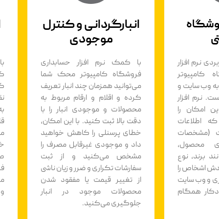
انبارگردانی و کنترل
ا
روشگاه
موجودی
ی
ردی نرم افزار
با کمک نرم افزار حسابداری
با
ه کامپیوتر
فروشگاه کامپیوتر محک شما
کا
ه وب سایت و
می‌توانید همزمان چند انبار تعریف
ک
ت. نرم افزار
کرده و اقلام و ارقام مربوط به
نق
ن امکان را
محصولات و موجودی انبار را با
به
ه اطلاعات
دقت بالا ثبت کنید. با این امکان،
قا
ت (مشخصات
خطای پرسنلی را کاهش خواهید
می
ی محصول،
داد و موجودی غیرقابل مصرف را
خر
د برند، نوع
مشخص می‌کنید و از ثبت
صو
دش اشخاص را
سفارشات تکراری و ضرر و زیان ناشی
فر
اری و وب سایت
از تغییر قیمت یا مفقود شدن
مب
کار همگام
محصولات موجود در انبار
و 
جلوگیری می‌کنید.