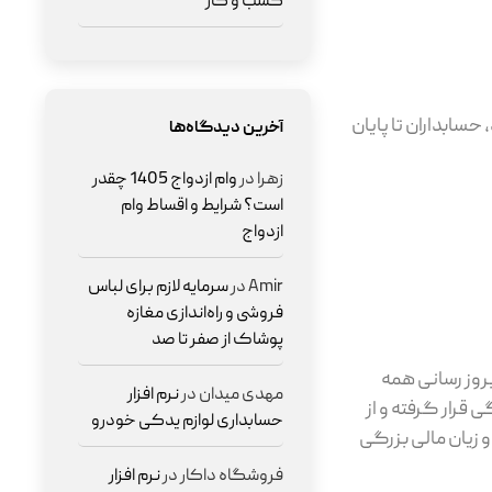
کسب و کار
حسابداران تا پایان
آخرین دیدگاه‌ها
زهرا
در
وام ازدواج 1405 چقدر
است؟ شرایط و اقساط وام
ازدواج
Amir
در
سرمایه لازم برای لباس
فروشی و راه‌اندازی مغازه
پوشاک از صفر تا صد
روز رسانی همه
مهدی میدان
در
نرم افزار
 قرار گرفته و از
حسابداری لوازم یدکی خودرو
 زیان مالی بزرگی
فروشگاه داکار
در
نرم افزار