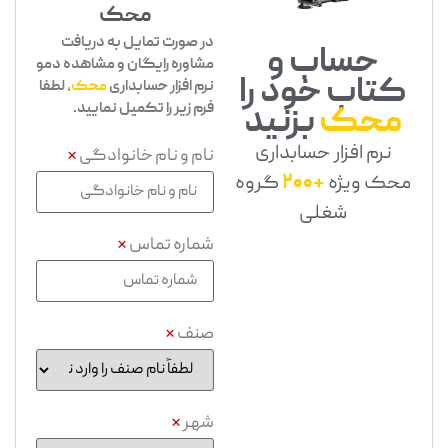
محک
در صورت تمایل به دریافت
حساب و
مشاوره رایگان و مشاهده دمو
کتاب خود را
نرم افزار حسابداری
محک
، لطفا
فرم زیر را تکمیل نمایید.
محک
بزنید
نرم افزار حسابداری
نام و نام خانوادگی
*
محک ویژه
+200
گروه
شغلی
شماره تماس
*
صنف
*
شهر
*