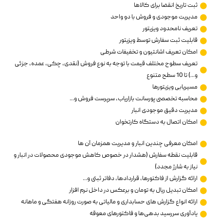
ثبت تاریخ انقضا برای کالاها
مدیریت موجودی و فروش با دو واحد
تعریف نامحدود ویزیتور
قابلیت ثبت سفارش توسط ویزیتور
امکان تعریف اشانتیون و تخفیفات شرطی
تعریف سطوح مختلف قیمت با توجه به نوع فروش (نقدی، چکی، عمده، جزئی
و...) تا 10 سطح متنوع
مسیریابی ویزیتورها
محاسبه تخصصی پورسانت بازاریاب، سرپرست فروش و...
مدیریت دقیق موجودی انبار
امکان اتصال به دستگاه کارتخوان
امکان معرفی چندین انبار و مدیریت همزمان آن ها
قابلیت نقطه سفارش (هشدار در خصوص کاهش موجودی محصولات در انبار و
نیاز به شارژ مجدد)
ارائه گزارش از فاکتورها، قراردادها، دفاتر ثبتی و...
امکان تبدیل ریال به تومان و برعکس در داخل نرم افزار
ارائه انواع گزارش های حسابداری و مالیاتی به صورت روزانه هفتگی و ماهانه
یادآوری سررسید بدهی‌ها و فاکتورهای معوقه