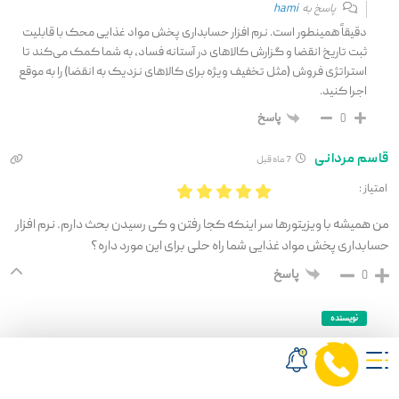
پاسخ به
hami
دقیقاً همینطور است. نرم افزار حسابداری پخش مواد غذایی محک با قابلیت
ثبت تاریخ انقضا و گزارش کالاهای در آستانه فساد، به شما کمک می‌کند تا
استراتژی فروش (مثل تخفیف ویژه برای کالاهای نزدیک به انقضا) را به موقع
اجرا کنید.
پاسخ
0
قاسم مردانی
7 ماه قبل
امتیاز :
من همیشه با ویزیتورها سر اینکه کجا رفتن و کی رسیدن بحث دارم. نرم افزار
حسابداری پخش مواد غذایی شما راه حلی برای این مورد داره؟
پاسخ
0
نویسنده
مهدی میدان
7 ماه قبل
پاسخ به
قاسم مردانی
بله، با افزونه «رادارا» در نرم افزار حسابداری پخش مواد غذایی محک، شما