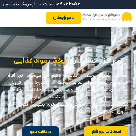
021-64056
خدمات پس از فروش تخصصی
دمو رایگان
نرم افزار حسابداری
پخش مواد غذایی
رشد یک شرکت پخش، از مدیریت دقیق آغاز می‌شود. نرم افزار
حسابداری پخش مواد غذایی محک با یکپارچه‌سازی فروش،
حسابداری، انبار، سفارش‌گیری و مدیریت ویزیتورها، تمامی اطلاعات
مورد نیاز شما را در یک سیستم هوشمند جمع‌آوری می‌کند تا
تصمیم‌های سریع‌تر، دقیق‌تر و مطمئن‌تری بگیرید. همین حالا
دموی رایگان دریافت کنید.
امکانات نرم افزار
دریافت دمو