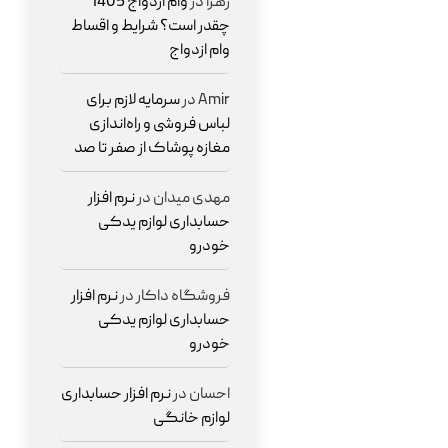
زهرا
در
وام ازدواج 1405
چقدر است؟ شرایط و اقساط
وام ازدواج
Amir
در
سرمایه لازم برای
لباس فروشی و راه‌اندازی
مغازه پوشاک از صفر تا صد
مهدی میدان
در
نرم افزار
حسابداری لوازم یدکی
خودرو
فروشگاه داکار
در
نرم افزار
حسابداری لوازم یدکی
خودرو
احسان
در
نرم افزار حسابداری
لوازم خانگی