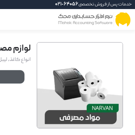
خدمات پس از فروش تخصصی
021-64056
لوازم مص
انواع کاغذ، لیبل