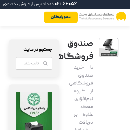
021-64056
خدمات پس از فروش تخصصی
دمو رایگان
صندوق
جستجو در سایت
فروشگاهی
با خرید
صندوق
فروشگاهی
از گروه
نرم‌افزاری
محک،
علاوه بر
دریافت