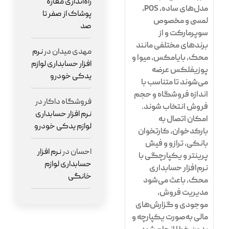
راه‌اندازی مغازه
مدل‌های
ساده، POS،
پوشاک از صفر تا
لمسی و مخصوص
صد
سوپرمارکت
و از
برندهای مختلفی مانند
مهدی میدان
در
نرم
محک، بایامکس، میوا و
افزار حسابداری لوازم
پوزیفلکس
عرضه
یدکی خودرو
می‌شوند تا متناسب با
اندازه فروشگاه و حجم
فروشگاه داکار
در
فروش انتخاب شوند.
نرم افزار حسابداری
امکان اتصال به
لوازم یدکی خودرو
بارکدخوان، کارتخوان
بانکی، ترازو و فیش
احسان
در
نرم افزار
پرینتر
و یکپارچگی با
حسابداری لوازم
نرم‌افزار حسابداری
خانگی
محک
، باعث می‌شود
مدیریت فروش،
موجودی و گزارش‌های
مالی به‌صورت یکپارچه و