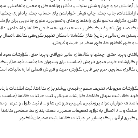
راز آزمایشی دو و چهار و شش ستونی، دفاتر روزنامه کل و معین و تفضیلی، سو
از اطلاعات، چاپ چک، چاپ فیش خواباندن پای حساب چک، یادآوری چکها و
ولدها، خروجی به اکسل و ورد و JPEG و PDF، دفترچه تلفن، گزارشات نموداری، راهنمای متنی و تصویری، منوی جادویی 
یف یک صندوق، تعریف یک کاربر. دسته بندی سه سطحی کالاها و اشخاص، عل
، بستن سال مالی در تاریخ های گذشته، امکان تغییر گروهی کالاها، اتصال
ب و کپی فاکتور ها، کپی سطر در خرید و فروش.
افتنی و پرداختنی، چکها و کالاهای امانی دریافتی و پرداختی، گزارشات سود 
اع گزارشات خرید، منوی فروش (مناسب برای رستوران ها و فست فودها)، پیک
، گالری تصاویر، خروجی فایل گزارش خرید و فروش فصلی اداره مالیات، ام
رشات مربوطه، تعریف سطوح قیمتی بیشتر برای کالاها، ثبت اطلاعات بارنامه
رید کالا، ثبت سریال کالاها، گزارشات سریالی، ثبت جزئیات کالاها (مناسب بر
اف خواربار، مواد پروتئینی، شیرینی فروشی ها و …)، ثبت طول و عرض و تعد
 سنگ و …)، اتصال به ترازو، تخفیفات سطری، دسته بندی سه سطحی کالاها 
ری از آنها، رنگ و سایز در جزئیات کالاها، ثبت همزمان فاکتور.