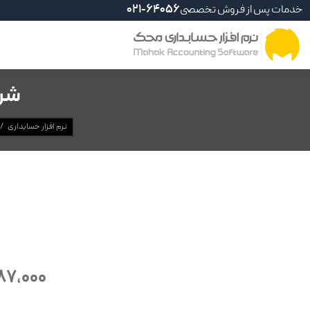
خدمات پس از فروش تخصصی
021-64056
شرک
نرم افزار حسابداری
/
887,000