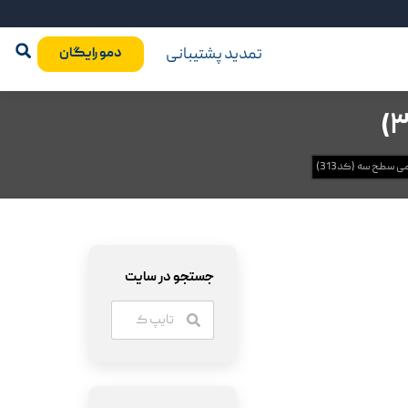
تمدید پشتیبانی
دمو رایگان
 سطح سه (کد313)
جستجو در سایت