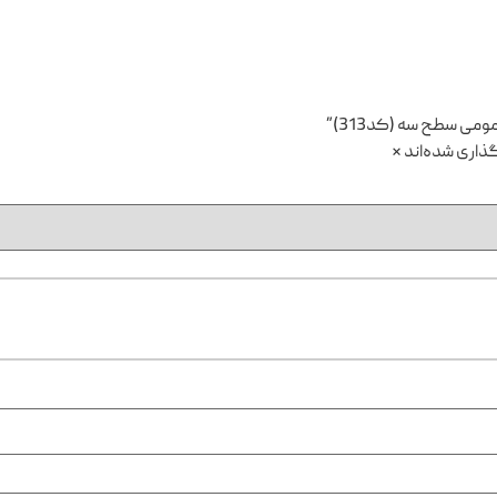
ی سطح سه (کد313)”
ذاری شده‌اند
*