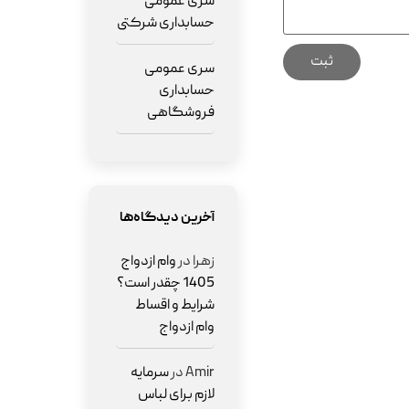
سری عمومی
حسابداری شرکتی
سری عمومی
حسابداری
فروشگاهی
آخرین دیدگاه‌ها
زهرا
در
وام ازدواج
1405 چقدر است؟
شرایط و اقساط
وام ازدواج
Amir
در
سرمایه
لازم برای لباس