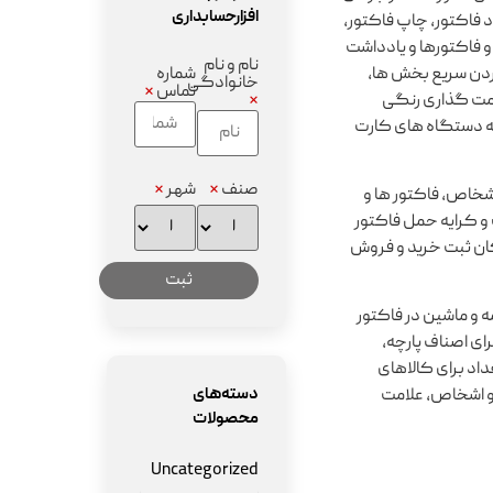
افزارحسابداری
د فاکتور، چاپ فاکتور،
 فاکتورها و یادداشت
نام و نام
برای باز کردن سریع بخش ها،
شماره
خانوادگی
تماس
*
امت گذاری رنگی
*
 به دستگاه های کارت
صنف
*
شهر
*
اشخاص، فاکتور ها و
 و کرایه حمل فاکتور
کان ثبت خرید و فروش
 و ماشین در فاکتور
ای اصناف پارچه،
اد برای کالاهای
دسته‌های
و اشخاص، علامت
محصولات
Uncategorized