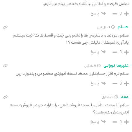
تماس گرفتم و اتفاقی نیافتاده که هی پیام می‌ذارم.
پاسخ
0
حسام
1 سال قبل
سلام . من تمام دسترسی ها را دادم ولی چک و قسط ها که ثبت میکنم
یادآوری نمیکنه . دلیلش چی هست ؟؟
پاسخ
0
علیرضا نورانی
9 ماه قبل
سلام نرم افزار حسابداری محک نسخه آموزشی مخصوص ویندوز دارین
پاسخ
0
ممد
5 ماه قبل
سلام ایا محک کامل یا نسخه فروشگاهی برا کارایه خرید و فروش:نسخه
اندرویدش هم هس؟
پاسخ
0