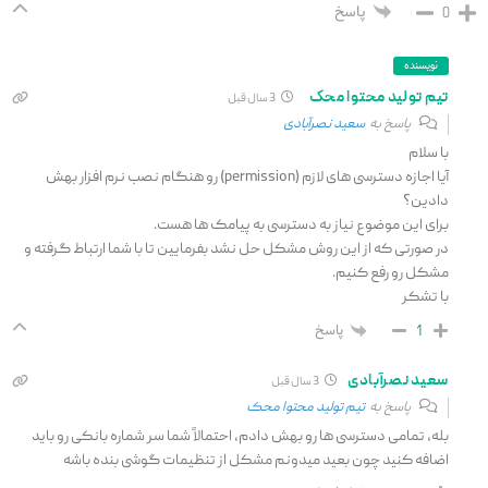
پاسخ
0
نویسنده
تیم تولید محتوا محک
3 سال قبل
پاسخ به
سعید نصرآبادی
با سلام
آیا اجازه دسترسی های لازم (permission) رو هنگام نصب نرم افزار بهش
دادین؟
برای این موضوع نیاز به دسترسی به پیامک ها هست.
در صورتی که از این روش مشکل حل نشد بفرمایین تا با شما ارتباط گرفته و
مشکل رو رفع کنیم.
با تشکر
پاسخ
1
سعید نصرآبادی
3 سال قبل
پاسخ به
تیم تولید محتوا محک
بله، تمامی دسترسی ها رو بهش دادم، احتمالاً شما سر شماره بانکی رو باید
اضافه کنید چون بعید میدونم مشکل از تنظیمات گوشی بنده باشه