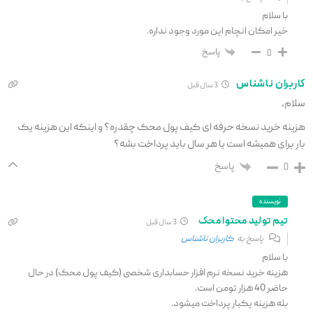
با سلام
خیر امکان انچام این مورد وجود نداره.
پاسخ
0
کاربران ناشناس
3 سال قبل
سلام،
هزینه خرید نسخه حرفه ای کیف پول محک چقدره؟ و اینکه این هزینه یک
بار برای همیشه است یا هر سال باید پرداخت بشه؟
پاسخ
0
نویسنده
تیم تولید محتوا محک
3 سال قبل
پاسخ به
کاربران ناشناس
با سلام
هزینه خرید نسخه نرم افزار حسابداری شخصی (کیف پول محک) در حال
حاضر 40 هزار تومن است.
بله هزینه یکبار پرداخت میشود.