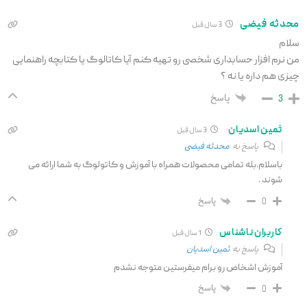
محدثه فیضی
3 سال قبل
سلام
من نرم افزار حسابداری شخصی رو تهیه کنم آیا کاتالوگ یا کتابچه راهنمایی
چیزی هم داره یا نه ؟
پاسخ
3
ثمین اسدیان
3 سال قبل
پاسخ به
محدثه فیضی
باسلام.بله تمامی محصولات همراه با آموزش و کاتولوگ به شما ارائه می
شوند .
پاسخ
0
کاربران ناشناس
1 سال قبل
پاسخ به
ثمین اسدیان
آموزش اشخاص رو برام میفرستین متوجه نشدم
پاسخ
0