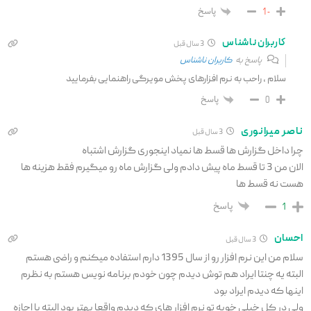
پاسخ
-1
کاربران ناشناس
3 سال قبل
پاسخ به
کاربران ناشناس
سلام ، راحب به نرم افزارهای پخش مویرگی راهنمایی بفرمایید
پاسخ
0
ناصر میرانوری
3 سال قبل
چرا داخل گزارش ها قسط ها نمیاد اینجوری گزارش اشتباه
الان من 3 تا قسط ماه پیش دادم ولی گزارش ماه رو میگیرم فقط هزینه ها
هست نه قسط ها
پاسخ
1
احسان
3 سال قبل
سلام من این نرم افزار رو از سال 1395 دارم استفاده میکنم و راضی هستم
البته یه چنتا ایراد هم توش دیدم چون خودم برنامه نویس هستم به نظرم
اینها که دیدم ایراد بود
ولی در کل خیلی خوبه تو نرم افزار های که دیدم واقعا بهتر بود البته با اجازه