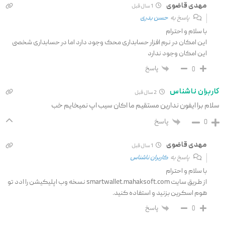
مهدی قاضوی
1 سال قبل
پاسخ به
حسن بدری
با سلام و احترام
این امکان در نرم افزار حسابداری محک وجود دارد اما در حسابداری شخصی
این امکان وجود ندارد
پاسخ
0
کاربران ناشناس
2 سال قبل
سلام برا ایفون ندارین مستقیم ما اکان سیب اپ نمیخایم خب
پاسخ
0
مهدی قاضوی
1 سال قبل
پاسخ به
کاربران ناشناس
با سلام و احترام
از طریق سایت smartwallet.mahaksoft.com نسخه وب اپلیکیشن را ادد تو
هوم اسکرین بزنید و استفاده کنید.
پاسخ
0