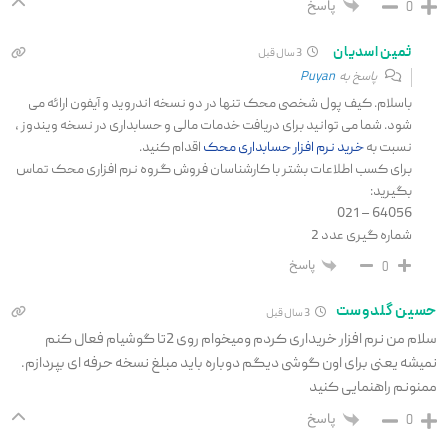
پاسخ
0
ثمین اسدیان
3 سال قبل
پاسخ به
Puyan
باسلام. کیف پول شخصی محک تنها در دو نسخه اندروید و آیفون ارائه می
شود. شما می توانید برای دریافت خدمات مالی و حسابداری در نسخه ویندوز ،
نسبت به
خرید نرم افزار حسابداری محک
اقدام کنید.
برای کسب اطلاعات بشتر با کارشناسان فروش گروه نرم افزاری محک تماس
بگیرید:
64056 – 021
شماره گیری عدد 2
پاسخ
0
حسین گلدوست
3 سال قبل
سلام من نرم افزار خریداری کردم ومیخوام روی 2تا گوشیام فعال کنم
نمیشه یعنی برای اون گوشی دیگم دوباره باید مبلغ نسخه حرفه ای بپردازم.
ممنونم راهنمایی کنید
پاسخ
0