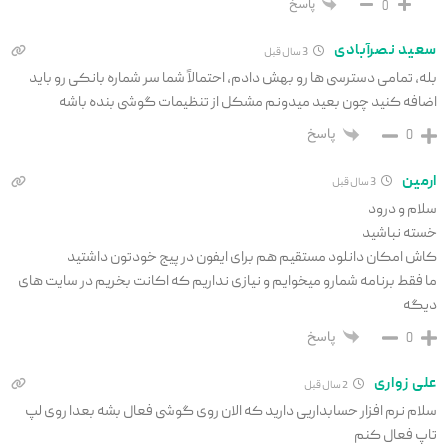
پاسخ
0
سعید نصرآبادی
3 سال قبل
بله، تمامی دسترسی ها رو بهش دادم، احتمالاً شما سر شماره بانکی رو باید
اضافه کنید چون بعید میدونم مشکل از تنظیمات گوشی بنده باشه
پاسخ
0
ارمین
3 سال قبل
سلام و درود
خسته نباشید
کاش امکان دانلود مستقیم هم برای ایفون در پیج خودتون داشتید
ما فقط برنامه شمارو میخوایم‌ و نیازی نداریم که اکانت بخریم در سایت های
دیگه
پاسخ
0
علی زواری
2 سال قبل
سلام نرم افزار حسابداریی دارید که الان روی گوشی فعال بشه بعدا روی لپ
تاپ فعال کنم