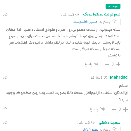
نویسنده
تیم تولید محتوا محک
3 سال قبل
پاسخ به
حسین گلدوست
سلام میتونین از نسحه معمولی روی هر دو گوشی استفاده کنین اما امکان
استفاده همزمان روی دو تا گوشی با یک لایسنس نیست. برای این موضوع
باید لایسنس دیگه تهیه کنین. البته در نظر داشته باشین که اطلاعات هر
نسخه مجزا از نسخه دیگر است.
با تشکر
پاسخ
0
Mehrdad
3 سال قبل
سلام
آیا امكان استفاده از نرم‌افزار نسخه iOS بصورت تحت وب روی مک‌بوک وجود
داره؟
پاسخ
0
سعید عشقی
3 سال قبل
پاسخ به
Mehrdad