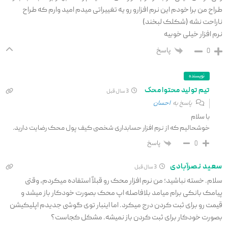
طراح من برا خودم این نرم افزارو رو یه تغییراتی میدم امید وارم که طراح
ناراحت نشه (شکلک لبخند)
نرم افزار خیلی خوبیه
پاسخ
0
نویسنده
تیم تولید محتوا محک
3 سال قبل
پاسخ به
احسان
با سلام
خوشحالیم که از نرم افزار حسابداری شخصی کیف پول محک رضایت دارید.
پاسخ
0
سعید نصرآبادی
3 سال قبل
سلام. خسته نباشید؛ من نرم افزار محک رو قبلاً استفاده میکردم، وقتی
پیامک بانکی برام میامد بلافاصله اپ محک بصورت خودکار باز میشد و
قیمت رو برای ثبت کردن درج میکرد. اما اینبار توی گوشی جدیدم اپلیکیشن
بصورت خودکار برای ثبت کردن باز نمیشه. مشکل کجاست؟