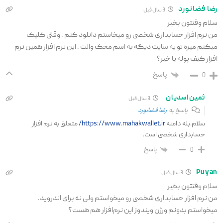
رضا فضانورد
3 سال قبل
سلام وقتتون بخیر
من نرم افزار حسابداری شخصی رو میخاستم دانلود کنم . وقتی کلیک
میکنم میره تو یه سایت دیگه به اسم محک والت . این نرم افزار همین نرم
افزار کیف پوله یا خیر؟
پاسخ
0
ثمین اسدیان
3 سال قبل
پاسخ به
رضا فضانورد
سلام.بله دامنه
https://www.mahakwallet.ir/
متعلق به نرم افزار
حسابداری شخصی است.
پاسخ
0
Puyan
3 سال قبل
سلام وقتتون بخیر
من نرم افزار حسابداری شخصی رو میخواستم ولی نه برای اندروید.
میخواستم بدونم ورژن ویندوز این نرم‌افزار هم هست؟