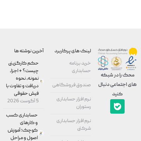
لینک های پرکاربرد
آخرین نوشته ها
خرید برنامه
حکم کارگزینی
حسابداری
چیست؟ + اجزا،
محک را در شبکه
نمونه، نحوه
های اجتماعی دنبال
صندوق فروشگاهی
دریافت و تفاوت با
فیش حقوقی
کنید
نرم افزار حسابداری
5 آگوست 2026
رستوران
حسابداری کسب
نرم افزار حسابداری
و کارهای
شرکتی
کوچک؛ آموزش
اصول و مراحل