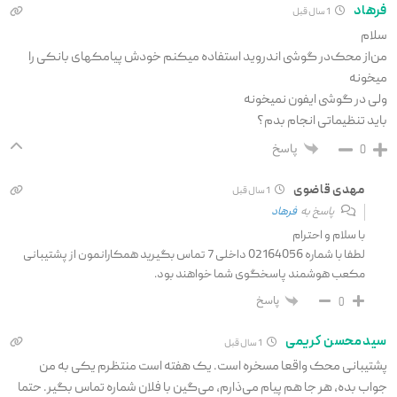
فرهاد
1 سال قبل
سلام
من‌از محک‌در گوشی اندروید استفاده میکنم خودش پیامکهای بانکی را
میخونه
ولی در گوشی ایفون نمیخونه
باید تنظیماتی انجام بدم؟
پاسخ
0
مهدی قاضوی
1 سال قبل
پاسخ به
فرهاد
با سلام و احترام
لطفا با شماره 02164056 داخلی 7 تماس بگیرید همکارانمون از پشتیبانی
مکعب هوشمند پاسخگوی شما خواهند بود.
پاسخ
0
سیدمحسن کریمی
1 سال قبل
پشتیبانی محک واقعا مسخره است. یک هفته است منتظرم یکی به من
جواب بده، هر جا هم پیام می‌ذارم، می‌گین با فلان شماره تماس بگیر. حتما