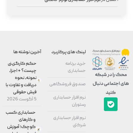
احسان
در
نرم افزار حسابداری لوازم خانگی
لینک های پرکاربرد
آخرین نوشته ها
خرید برنامه
حکم کارگزینی
حسابداری
چیست؟ + اجزا،
محک را در شبکه
نمونه، نحوه
های اجتماعی دنبال
صندوق فروشگاهی
دریافت و تفاوت با
فیش حقوقی
کنید
نرم افزار حسابداری
5 آگوست 2026
رستوران
حسابداری کسب
نرم افزار حسابداری
و کارهای
شرکتی
کوچک؛ آموزش