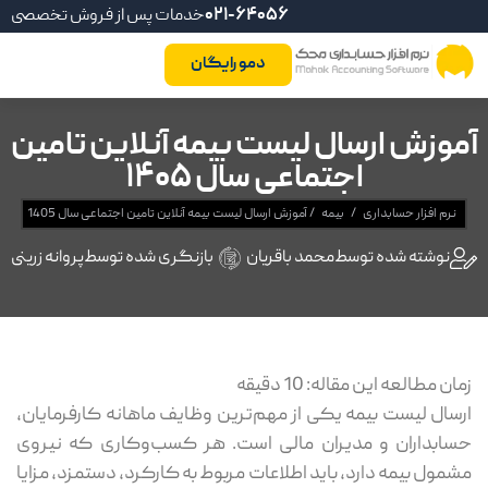
021-64056
خدمات پس از فروش تخصصی
دمو رایگان
آموزش ارسال لیست بیمه آنلاین تامین
اجتماعی سال 1405
نرم افزار حسابداری
/
بیمه
/
آموزش ارسال لیست بیمه آنلاین تامین اجتماعی سال 1405
نوشته شده توسط
محمد باقریان
بازنگری شده توسط
پروانه زرینی
زمان مطالعه این مقاله:
10
دقیقه
ارسال لیست بیمه یکی از مهم‌ترین وظایف ماهانه کارفرمایان،
حسابداران و مدیران مالی است. هر کسب‌وکاری که نیروی
مشمول بیمه دارد، باید اطلاعات مربوط به کارکرد، دستمزد، مزایا