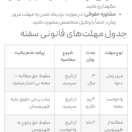
نگهداری کنید
مشاوره حقوقی:
در صورت نزدیک شدن به مهلت مرور
زمان، حتماً با وکیل متخصص مشورت کنید
دول مهلت‌های قانونی سفته
نوع مهلت
مدت
شروع
پیامد عدم رعایت
زمان
محاسبه
مرور زمان
۳
از تاریخ
سقوط حق مطالبه –
دعوا
سال
سررسید
سفته بی اعتبار میشود
واخواست
۴ روز
از تاریخ
سلب برخی حقوق علیه
سفته
کاری
سررسید
ظهرنویسان
مطالبه از
۶ ماه
از تاریخ
سقوط حق رجوع به
ظهرنویس
واخواست
ظهرنویس