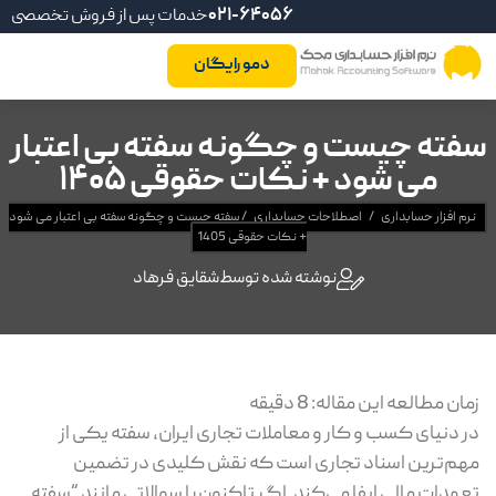
021-64056
خدمات پس از فروش تخصصی
دمو رایگان
ته چیست و چگونه سفته بی اعتبار
می شود + نکات حقوقی 1405
م افزار حسابداری
/
اصطلاحات حسابداری
/
سفته چیست و چگونه سفته بی اعتبار می شود
+ نکات حقوقی 1405
نوشته شده توسط
شقایق فرهاد
ان مطالعه این مقاله:
8
دقیقه
 دنیای کسب‌ و کار و معاملات تجاری ایران، سفته یکی از
م‌ترین اسناد تجاری است که نقش کلیدی در تضمین
هدات مالی ایفا می‌کند. اگر تاکنون با سوالاتی مانند “سفته