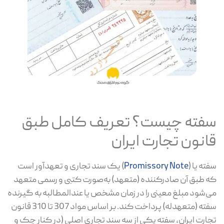
فته چیست؟ تعریف کامل طبق
انون تجارت ایران
ته یا (
Promissory Note
) یک سند تجاری و تعهدآور است
 طبق آن صادرکننده (متعهد) به‌صورت کتبی و رسمی متعهد
‌شود مبلغ معینی را در زمان مشخص یا عندالمطالبه به گیرنده
سفته (متعهدله) پرداخت کند. بر اساس مواد 307 تا 310 قانون
ارت ایران، سفته یکی از سه سند تجاری اصلی (در کنار چک و