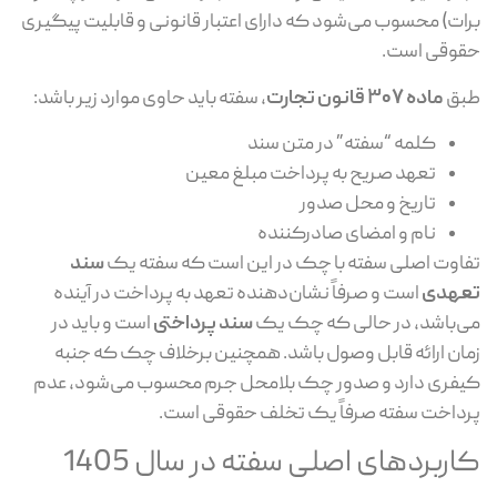
ات) محسوب می‌شود که دارای اعتبار قانونی و قابلیت پیگیری
وقی است.
بق
ماده 307 قانون تجارت
، سفته باید حاوی موارد زیر باشد:
کلمه “سفته” در متن سند
تعهد صریح به پرداخت مبلغ معین
تاریخ و محل صدور
نام و امضای صادرکننده
اوت اصلی سفته با چک در این است که سفته یک
سند
عهدی
است و صرفاً نشان‌دهنده تعهد به پرداخت در آینده
‌باشد، در حالی که چک یک
سند پرداختی
است و باید در
ان ارائه قابل وصول باشد. همچنین برخلاف چک که جنبه
فری دارد و صدور چک بلامحل جرم محسوب می‌شود، عدم
داخت سفته صرفاً یک تخلف حقوقی است.
اربردهای اصلی سفته در سال 1405