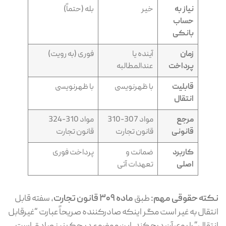
نیاز به
خیر
بله (حتماً)
حساب
بانکی
زمان
آینده یا
فوری (به رویت)
پرداخت
عندالمطالبه
قابلیت
با ظهرنویسی
با ظهرنویسی
انتقال
مرجع
مواد 307-310
مواد 310-324
قانونی
قانون تجارت
قانون تجارت
کاربرد
ضمانت و
پرداخت فوری
اصلی
تعهدات آتی
ته حقوقی مهم:
طبق
ماده 309 قانون تجارت
، سفته قابل
تقال به غیر است مگر اینکه صادرکننده صریحاً عبارت “غیرقابل