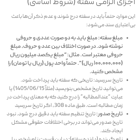
جزای الزامی سفته (شروط اساسی)
ن موارد حتماً باید در سفته درج شوند و عدم ذکر آن‌ها باعث
‌اعتباری سند می‌شود:
مبلغ سفته: مبلغ باید به دو صورت عددی و حروفی
نوشته شود. در صورت اختلاف بین عدد و حروف، مبلغ
حروفی معتبر است. مثال: “مبلغ یکصد میلیون ریال
(100,000,000 ریال)”. حتماً واحد پول (ریال یا تومان) را
مشخص کنید.
تاریخ سررسید: تاریخی که سفته باید پرداخت شود.
می‌توانید تاریخ مشخص بنویسید (مثلاً 1405/06/15) یا
عبارت “عندالمطالبه” را درج کنید که به معنای پرداخت در
زمان مطالبه است. طبق ماده 308، اگر تاریخ سررسید
تاریخ صدور:
تاریخ تنظیم سفته باید دقیق درج شود. نبود
تاریخ صدور می‌تواند در برخی اختلافات حقوقی مشکل
ایجاد کند.
نام گیرنده (دارنده سفته): در این قسمت نام شخص یا