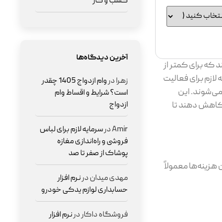
کسب و کار
آخرین دیدگاه‌ها
 که برای کمتر از
لازم برای فعالیت
زهرا
در
وام ازدواج 1405 چقدر
ی‌شوند. این
است؟ شرایط و اقساط وام
 کاهش دهند تا
ازدواج
Amir
در
سرمایه لازم برای لباس
فروشی و راه‌اندازی مغازه
پوشاک از صفر تا صد
هزینه‌ها معمولاً
مهدی میدان
در
نرم افزار
حسابداری لوازم یدکی خودرو
فروشگاه داکار
در
نرم افزار