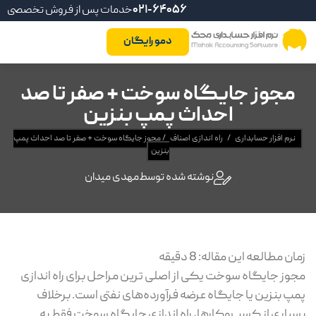
021-64056
خدمات پس از فروش تخصصی
دمو رایگان
مجوز جایگاه سوخت + صفر تا صد
احداث پمپ بنزین
نرم افزار حسابداری
/
راه اندازی اصناف
/
مجوز جایگاه سوخت + صفر تا صد احداث پمپ
بنزین
نوشته شده توسط
مهدی میدان
ان مطالعه این مقاله:
8
دقیقه
وز جایگاه سوخت یکی از اصلی‌ ترین مراحل برای راه اندازی
پ بنزین یا جایگاه عرضه فرآورده‌های نفتی است. برخلاف
یاری از کسب‌وکارها، راه اندازی جایگاه سوخت فقط به