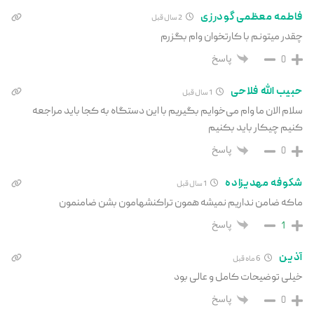
فاطمه معظمی گودرزی
2 سال قبل
چقدر میتونم با کارتخوان وام بگزرم
پاسخ
0
حبیب الله فلاحی
1 سال قبل
سلام الان ما وام می‌خوایم بگیریم با این دستگاه به کجا باید مراجعه
کنیم چیکار باید بکنیم
پاسخ
0
شکوفه مهدیزاده
1 سال قبل
ماکه ضامن نداریم نمیشه همون تراکنشهامون بشن ضامنمون
پاسخ
1
آذین
6 ماه قبل
خیلی توضیحات کامل و عالی بود
پاسخ
0