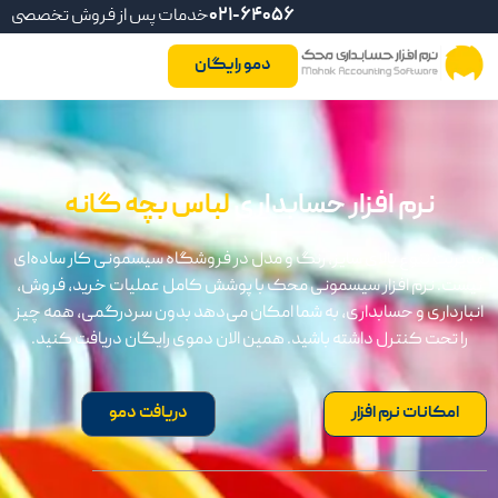
021-64056
خدمات پس از فروش تخصصی
دمو رایگان
نرم افزار حسابداری
لباس بچه گانه
ریت تنوع بالای سایز، رنگ و مدل در فروشگاه سیسمونی کار ساده‌ای
ت. نرم افزار سیسمونی محک با پوشش کامل عملیات خرید، فروش،
ارداری و حسابداری، به شما امکان می‌دهد بدون سردرگمی، همه چیز
ا تحت کنترل داشته باشید. همین الان دموی رایگان دریافت کنید.
امکانات نرم افزار
دریافت دمو