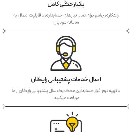
يكپارچگی كامل
راهكاري جامع براي تمام نيازهاي حسابداري با قابليت اتصال به
سامانه موديان
١ سال خدمات پشتيبانی رايگان
با تهيه نرم افزار حسابداری محک يک سال پشتيبانی رايگان از ما
دريافت ميكنيد.