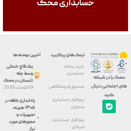
حسابداری محک
لینک های پرکاربرد
آخرین نوشته ها
خرید برنامه
یک قاچ خنکی
حسابداری
وسط چله
محک را در شبکه
تابستان در محک
های اجتماعی دنبال
صندوق فروشگاهی
9 آگوست 2026
کنید
نرم افزار حسابداری
راه اندازی کافه در
رستوران
۱۴۰۵؛ هزینه،
تجهیزات و
نرم افزار حسابداری
مجوزهای مورد
شرکتی
نیاز