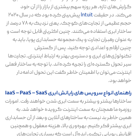
گزارش‌های تازه، هر روزه سهم بیشتری از بازار را از آن خود
می‌کند. در حقیقت
Intuit
پیش‌بینی کرده بود که در سال ۲۰۲۰
حجم عظیمی از تجارت‌های کوچک، یعنی نزدیک به ۷۸ درصد از
ساختار ابری استفاده می‌کنند. چنین اکثریتی قابل توجه است و
به عنوان رهبران تجارت و یک مجموعه حسابداری پویا، باید به
چنین ارقام و اعدادی توجه کنید. پس از گسترش
تکنولوژی‌های ابری و دسترسی بهتر به ارتباط اینترنتی، تجارت‌ها
سیر تحول گسترده‌ای را تجربه کرده‌اند. با توجه به ساختار فعلی
اینترنت می‌توان با اطمینان خاطر گفت این تحول ادامه‌دار
خواهد بود.
راهنمای انواع سرویس‌ های رایانش ابری IaaS – PaaS – SaaS
ساختارها بیشتر و بیشتر به سمت ابری شدن خواهند رفت. امورات
روزمره ما همچنان به سمت اینترنت گرویده خواهد شد. به
همین خاطر بد نیست به ساختارهای آنلاین و بعد از آن حسابداری
ابری بیشتر فکر کنیم. بهره‌وری بالا،‌ هزینه معقول و همچنین
افزایش پویایی ترکیبی ایده‌آل است که بسیاری تجارت‌های