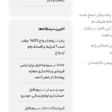
کسب و کار
ار یکدیگر جمع شده
 (که هرکدام
 افراد در کنار
آخرین دیدگاه‌ها
بدهند.
زهرا
در
وام ازدواج 1405 چقدر
امکان را به
است؟ شرایط و اقساط وام
.
ازدواج
ری را رقم زد. در شرکت فیلیپس کارمندان
Amir
در
سرمایه لازم برای لباس
فروشی و راه‌اندازی مغازه
پوشاک از صفر تا صد
مهدی میدان
در
نرم افزار
حسابداری لوازم یدکی خودرو
فروشگاه داکار
در
نرم افزار