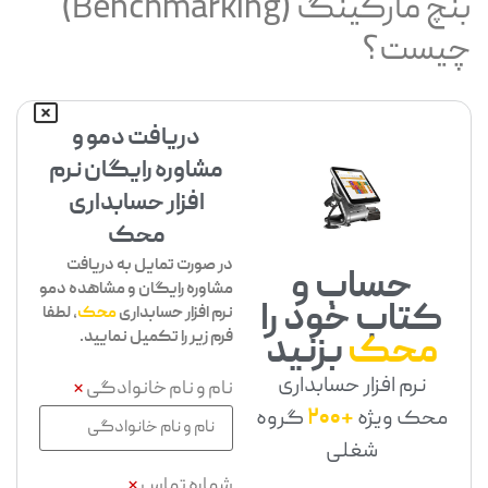
بنچ مارکینگ (Benchmarking)
چیست؟
دریافت دمو و
مشاوره رایگان نرم
افزار حسابداری
محک
در صورت تمایل به دریافت
حساب و
مشاوره رایگان و مشاهده دمو
کتاب خود را
نرم افزار حسابداری
محک
، لطفا
فرم زیر را تکمیل نمایید.
محک
بزنید
نرم افزار حسابداری
نام و نام خانوادگی
*
محک ویژه
+200
گروه
شغلی
شماره تماس
*