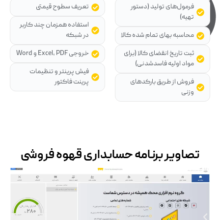
فرمول‌های تولید (دستور
تعریف سطوح قیمتی
تهیه)
استفاده همزمان چند کاربر
محاسبه بهای تمام شده کالا
در شبکه
ثبت تاریخ انقضای کالا (برای
خروجی Excel، PDF و Word
مواد اولیه فاسدشدنی)
فیش پرینتر و تنظیمات
فروش از طریق بارکدهای
پرینت فاکتور
وزنی
تصاویر برنامه حسابداری قهوه فروشی