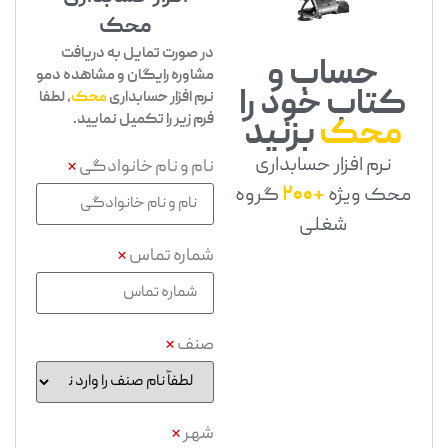
محک
در صورت تمایل به دریافت
حساب و
مشاوره رایگان و مشاهده دمو
کتاب خود را
نرم افزار حسابداری
محک
، لطفا
فرم زیر را تکمیل نمایید.
محک
بزنید
نرم افزار حسابداری
نام و نام خانوادگی
*
محک ویژه
+200
گروه
شغلی
شماره تماس
*
صنف
*
شهر
*