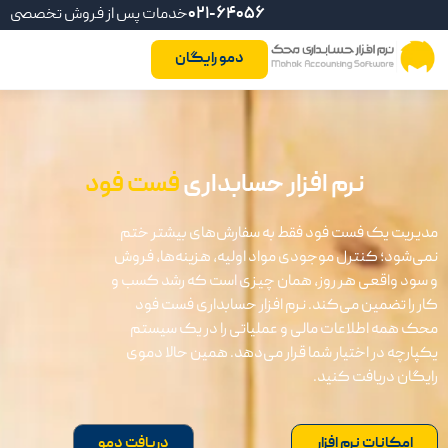
021-64056
خدمات پس از فروش تخصصی
دمو رایگان
نرم افزار حسابداری
فست فود
مدیریت یک فست فود فقط به سفارش‌های بیشتر ختم
نمی‌شود؛ کنترل موجودی مواد اولیه، هزینه‌ها، فروش
و سود واقعی هر روز، همان چیزی است که رشد کسب و
کار را تضمین می‌کند. نرم افزار حسابداری فست فود
محک همه اطلاعات مالی و عملیاتی را در یک سیستم
یکپارچه در اختیار شما قرار می‌دهد. همین حالا دموی
رایگان دریافت کنید.
امکانات نرم افزار
دریافت دمو