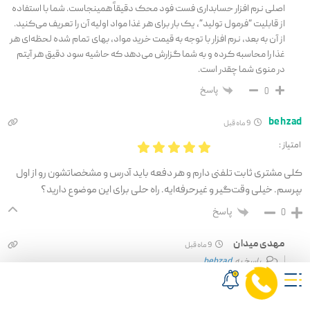
اصلی نرم افزار حسابداری فست فود محک دقیقاً همینجاست. شما با استفاده
از قابلیت “فرمول تولید”، یک بار برای هر غذا مواد اولیه آن را تعریف می‌کنید.
از آن به بعد، نرم افزار با توجه به قیمت خرید مواد، بهای تمام شده لحظه‌ای هر
غذا را محاسبه کرده و به شما گزارش می‌دهد که حاشیه سود دقیق هر آیتم
در منوی شما چقدر است.
پاسخ
0
behzad
9 ماه قبل
امتیاز :
کلی مشتری ثابت تلفنی دارم و هر دفعه باید آدرس و مشخصاتشون رو از اول
بپرسم. خیلی وقت‌گیر و غیرحرفه‌ایه. راه حلی برای این موضوع دارید؟
پاسخ
0
مهدی میدان
9 ماه قبل
پاسخ به
behzad
بله. افزونه کالر آی‌دی (Caller ID) در نرم افزار فست فود محک دقیقاً برای شما
ساخته شده است. به محض تماس مشتری، نام، آدرس و حتی سابقه