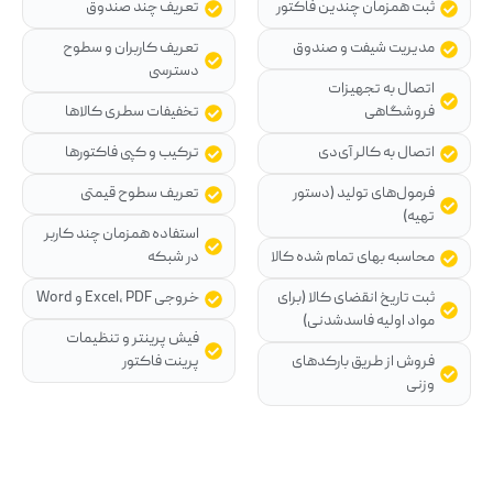
ثبت همزمان چندین فاکتور
تعریف چند صندوق
مدیریت شیفت و صندوق
تعریف کاربران و سطوح
دسترسی
اتصال به تجهیزات
فروشگاهی
تخفیفات سطری کالاها
اتصال به کالر آی‌دی
ترکیب و کپی فاکتورها
فرمول‌های تولید (دستور
تعریف سطوح قیمتی
تهیه)
استفاده همزمان چند کاربر
محاسبه بهای تمام شده کالا
در شبکه
ثبت تاریخ انقضای کالا (برای
خروجی Excel، PDF و Word
مواد اولیه فاسدشدنی)
فیش پرینتر و تنظیمات
فروش از طریق بارکدهای
پرینت فاکتور
وزنی