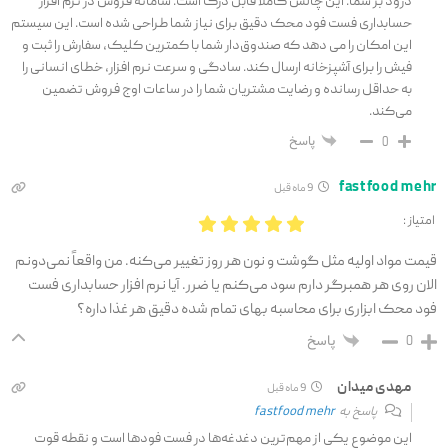
درود بر شما. این چالش کاملاً قابل درک است. سامانه فروش در نرم افزار
حسابداری فست فود محک دقیق برای نیاز شما طراحی شده است. این سیستم
این امکان را می دهد که صندوق‌دار شما با کمترین کلیک، سفارش را ثبت و
فیش را برای آشپزخانه ارسال کند. سادگی و سرعت نرم افزار، خطای انسانی را
به حداقل رسانده و رضایت مشتریان شما را در ساعات اوج فروش تضمین
می‌کند.
پاسخ
0
fastfood mehr
9 ماه قبل
امتیاز :
قیمت مواد اولیه مثل گوشت و نون هر روز تغییر می‌کنه. من واقعاً نمی‌دونم
الان روی هر همبرگر دارم سود می‌کنم یا ضرر. آیا نرم افزار حسابداری فست
فود محک ابزاری برای محاسبه بهای تمام شده دقیق هر غذا داره؟
پاسخ
0
مهدی میدان
9 ماه قبل
پاسخ به
fastfood mehr
این موضوع یکی از مهم‌ترین دغدغه‌ها در فست فودها است و نقطه قوت