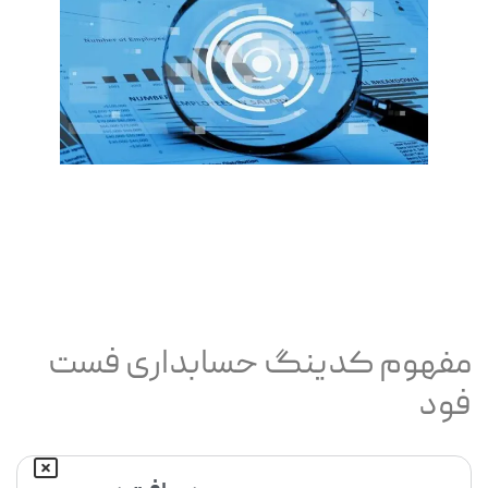
مفهوم کدینگ حسابداری فست
فود