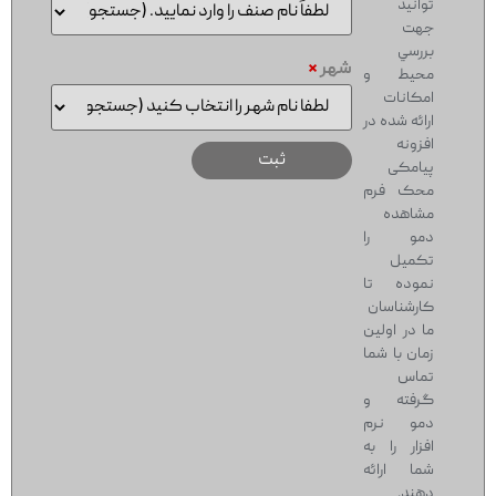
توانيد
جهت
بررسي
شهر
*
محيط و
امکانات
ارائه شده در
افزونه
پیامکی
محک فرم
مشاهده
دمو را
تکميل
نموده تا
کارشناسان
ما در اولين
زمان با شما
تماس
گرفته و
دمو نرم
افزار را به
شما ارائه
دهند.